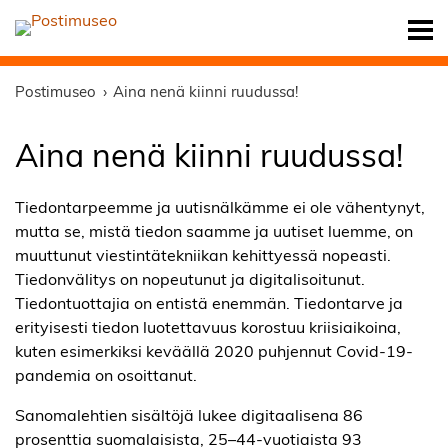
Postimuseo
Aina nenä kiinni ruudussa!
Aina nenä kiinni ruudussa!
Tiedontarpeemme ja uutisnälkämme ei ole vähentynyt,
mutta se, mistä tiedon saamme ja uutiset luemme, on
muuttunut viestintätekniikan kehittyessä nopeasti.
Tiedonvälitys on nopeutunut ja digitalisoitunut.
Tiedontuottajia on entistä enemmän. Tiedontarve ja
erityisesti tiedon luotettavuus korostuu kriisiaikoina,
kuten esimerkiksi keväällä 2020 puhjennut Covid-19-
pandemia on osoittanut.
Sanomalehtien sisältöjä lukee digitaalisena 86
prosenttia suomalaisista, 25–44-vuotiaista 93