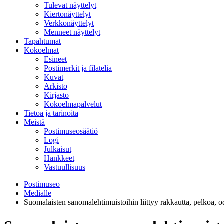
Tulevat näyttelyt
Kiertonäyttelyt
Verkkonäyttelyt
Menneet näyttelyt
Tapahtumat
Kokoelmat
Esineet
Postimerkit ja filatelia
Kuvat
Arkisto
Kirjasto
Kokoelmapalvelut
Tietoa ja tarinoita
Meistä
Postimuseosäätiö
Logi
Julkaisut
Hankkeet
Vastuullisuus
Postimuseo
Medialle
Suomalaisten sanomalehtimuistoihin liittyy rakkautta, pelkoa, od