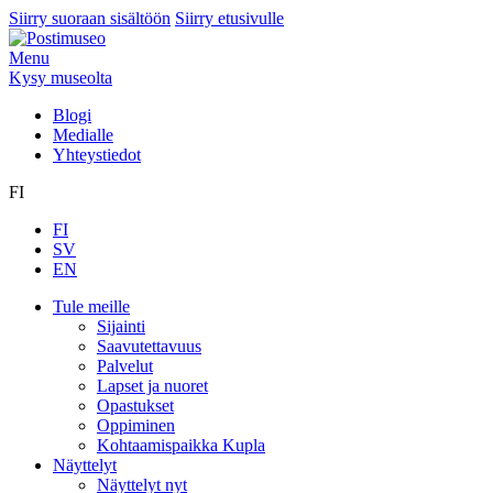
Siirry suoraan sisältöön
Siirry etusivulle
Menu
Kysy museolta
Blogi
Medialle
Yhteystiedot
FI
FI
SV
EN
Tule meille
Sijainti
Saavutettavuus
Palvelut
Lapset ja nuoret
Opastukset
Oppiminen
Kohtaamispaikka Kupla
Näyttelyt
Näyttelyt nyt