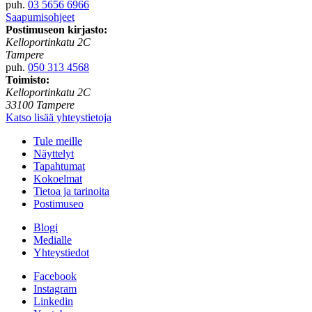
puh.
03 5656 6966
Saapumisohjeet
Postimuseon kirjasto:
Kelloportinkatu 2C
Tampere
puh.
050 313 4568
Toimisto:
Kelloportinkatu 2C
33100 Tampere
Katso lisää yhteystietoja
Tule meille
Näyttelyt
Tapahtumat
Kokoelmat
Tietoa ja tarinoita
Postimuseo
Blogi
Medialle
Yhteystiedot
Facebook
Instagram
Linkedin