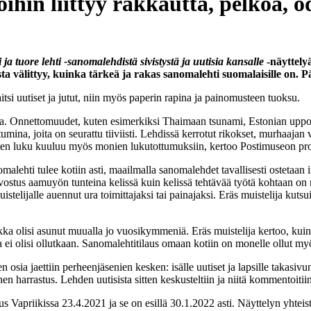
hin liittyy rakkautta, pelkoa, od
a tuore lehti -sanomalehdistä sivistystä ja uutisia kansalle
-näyttelyä
a välittyy, kuinka tärkeä ja rakas sanomalehti suomalaisille on. P
si uutiset ja jutut, niin myös paperin rapina ja painomusteen tuoksu.
a. Onnettomuudet, kuten esimerkiksi Thaimaan tsunami, Estonian uppo
umina, joita on seurattu tiiviisti. Lehdissä kerrotut rikokset, murhaaj
tisten luku kuuluu myös monien lukutottumuksiin, kertoo Postimuseon pr
malehti tulee kotiin asti, maailmalla sanomalehdet tavallisesti ostetaa
stus aamuyön tunteina kelissä kuin kelissä tehtävää työtä kohtaan on nou
elijalle auennut ura toimittajaksi tai painajaksi. Eräs muistelija kutsu
a olisi asunut muualla jo vuosikymmeniä. Eräs muistelija kertoo, kuinka
 ei olisi ollutkaan. Sanomalehtitilaus omaan kotiin on monelle ollut my
osia jaettiin perheenjäsenien kesken: isälle uutiset ja lapsille takasivun
en harrastus. Lehden uutisista sitten keskusteltiin ja niitä kommentoitii
s Vapriikissa 23.4.2021 ja se on esillä 30.1.2022 asti. Näyttelyn yht