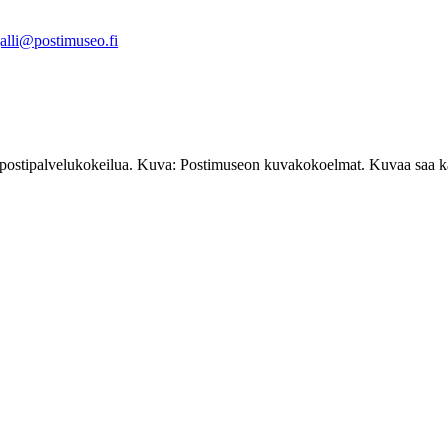
jalli@postimuseo.fi
 postipalvelukokeilua. Kuva: Postimuseon kuvakokoelmat. Kuvaa saa käy