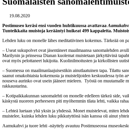
Suomalaisten sanomalehtimuistoi
19.08.2020
Postimuseo keräsi ensi vuoden huhtikuussa avattavaa
Aamukahvi j
Tunteikkaita muistoja kerääntyi huikeat 499 kappaletta. Muistoist
Lehden luku on monelle lähes meditatiivinen kokemus. Tärkeää on pait
– Useat sukupolvet ovat jäsentäneet maailmaansa sanomalehden avull
Marilynin ja prinsessa Dianan kuolemat muistetaan järkyttävinä tapaht
ovat myös pelottaneet lukijoita. Kuolinilmoitusten ja kirkollisten uu
– Suomessa on maailmanlaajuisestikin ainutlaatuinen tapa. Tilattu sano
saanut omakohtaista kokemusta ja muistelijoiden keskuudessa työn arvo
nouseva aurinko ovat usein jääneet mieleen. Työstä on muutamalle muist
rakkaustarina.
– Kotipaikkakunnan sanomalehti on monelle edelleen tärkeä side, vaikk
käskystä nuoreen perheeseen piti myöhemmin tilata lehti, vaikka rahaa
– Lehteä luetaan yhä yksin ja yhdessä. Monet muistelevat, miten lehden 
muistelee, kuinka lehden luku pikkutyttönä isän kanssa oli ainut yhtein
Aamukahvi ja tuore lehti -näyttely avautuu Postimuseossa museokesku