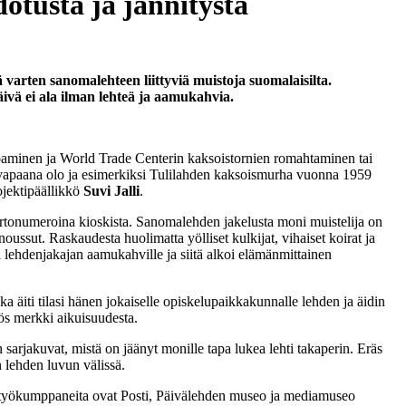
otusta ja jännitystä
 varten sanomalehteen liittyviä muistoja suomalaisilta.
äivä ei ala ilman lehteä ja aamukahvia.
aminen ja World Trade Centerin kaksoistornien romahtaminen tai
an vapaana olo ja esimerkiksi Tulilahden kaksoismurha vuonna 1959
ojektipäällikkö
Suvi Jalli
.
n irtonumeroina kioskista. Sanomalehden jakelusta moni muistelija on
ssut. Raskaudesta huolimatta yölliset kulkijat, vihaiset koirat ja
i lehdenjakajan aamukahville ja siitä alkoi elämänmittainen
 äiti tilasi hänen jokaiselle opiskelupaikkakunnalle lehden ja äidin
ös merkki aikuisuudesta.
 sarjakuvat, mistä on jäänyt monille tapa lukea lehti takaperin. Eräs
n lehden luvun välissä.
eistyökumppaneita ovat Posti, Päivälehden museo ja mediamuseo