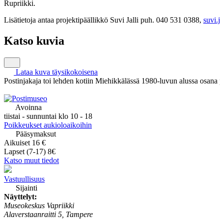
Rupriikki.
Lisätietoja antaa projektipäällikkö Suvi Jalli puh. 040 531 0388,
suvi.
Katso kuvia
Lataa kuva täysikokoisena
Postinjakaja toi lehden kotiin Miehikkälässä 1980-luvun alussa osana
Avoinna
tiistai - sunnuntai klo 10 - 18
Poikkeukset aukioloaikoihin
Pääsymaksut
Aikuiset 16 €
Lapset (7-17) 8€
Katso muut tiedot
Vastuullisuus
Sijainti
Näyttelyt:
Museokeskus Vapriikki
Alaverstaanraitti 5, Tampere