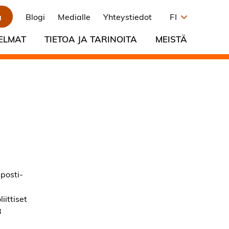
a
Blogi
Medialle
Yhteystiedot
FI
ELMAT
TIETOA JA TARINOITA
MEISTÄ
posti-
iittiset
8