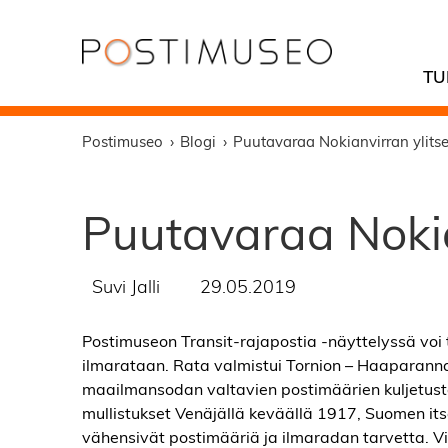
TU
Postimuseo
Blogi
Puutavaraa Nokianvirran ylits
Puutavaraa Nokia
Suvi Jalli
29.05.2019
Postimuseon Transit-rajapostia -näyttelyssä voi 
ilmarataan. Rata valmistui Tornion – Haaparan
maailmansodan valtavien postimäärien kuljetusta To
mullistukset Venäjällä keväällä 1917, Suomen it
vähensivät postimääriä ja ilmaradan tarvetta. V