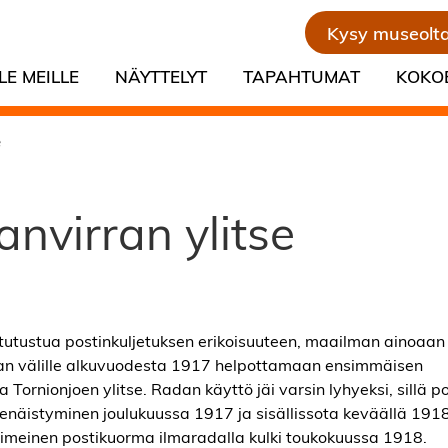
Kysy museolt
LE MEILLE
NÄYTTELYT
TAPAHTUMAT
KOKO
e
nvirran ylitse
tutustua postinkuljetuksen erikoisuuteen, maailman ainoaan 
nan välille alkuvuodesta 1917 helpottamaan ensimmäisen
rnionjoen ylitse. Radan käyttö jäi varsin lyhyeksi, sillä pol
senäistyminen joulukuussa 1917 ja sisällissota keväällä 191
iimeinen postikuorma ilmaradalla kulki toukokuussa 1918.