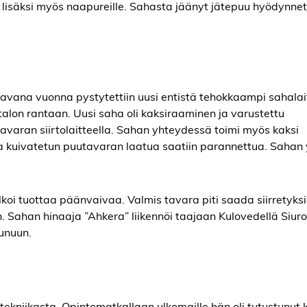
lisäksi myös naapureille. Sahasta jäänyt jätepuu hyödynnet
avana vuonna pystytettiin uusi entistä tehokkaampi sahalait
alon rantaan. Uusi saha oli kaksiraaminen ja varustettu
tavaran siirtolaitteella. Sahan yhteydessä toimi myös kaksi
na kuivatetun puutavaran laatua saatiin parannettua. Sahan
oi tuottaa päänvaivaa. Valmis tavara piti saada siirretyksi
n. Sahan hinaaja ”Ahkera” liikennöi taajaan Kulovedellä Siur
aunuun.
t tekniikasta. Opintomatkallaan ulkomaille hän oli tutustunut