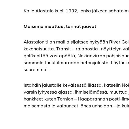
Kalle Alastalo kuoli 1932, jonka jälkeen sahatoi
Maisema muuttuu, tarinat jäävät
Alastalon tilan mailla sijaitsee nykyään River Go
kokonaisuutta. Transit – rajapostia -näyttelyn va
golfkenttää vastapäätä, Nokianvirran pohjoispuol
sammaloitunut ilmaradan betonijalusta. Löytöni o
suuremmat.
Istahdin jalustalle keväisessä illassa, katselin 
varsin lyhyessä ajassa, ihmiselämässä, muuttua ja
hankkeet kuten Tornion – Haaparannan posti-ilma
maisemasta ja vaipuneet lähes unholaan – ja kuin