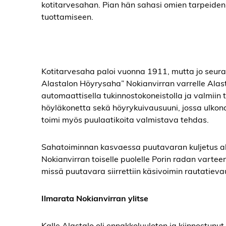
kotitarvesahan. Pian hän sahasi omien tarpeiden 
tuottamiseen.
Kotitarvesaha paloi vuonna 1911, mutta jo seura
Alastalon Höyrysaha” Nokianvirran varrelle Alast
automaattisella tukinnostokoneistolla ja valmiin 
höyläkonetta sekä höyrykuivausuuni, jossa ulko
toimi myös puulaatikoita valmistava tehdas.
Sahatoiminnan kasvaessa puutavaran kuljetus alk
Nokianvirran toiselle puolelle Porin radan vartee
missä puutavara siirrettiin käsivoimin rautatiev
Ilmarata Nokianvirran ylitse
Kalle Alastalo oli ennakkoluuloton ja kiinnostunu