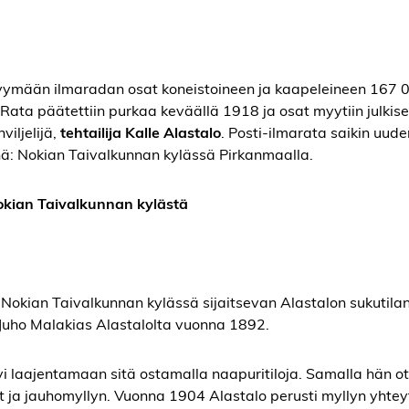
n myymään ilmaradan osat koneistoineen ja kaapeleineen 167
Rata päätettiin purkaa keväällä 1918 ja osat myytiin julkis
iljelijä,
tehtailija Kalle Alastalo
. Posti-ilmarata saikin uud
nä: Nokian Taivalkunnan kylässä Pirkanmaalla.
Nokian Taivalkunnan kylästä
i Nokian Taivalkunnan kylässä sijaitsevan Alastalon sukutila
n Juho Malakias Alastalolta vuonna 1892.
htyi laajentamaan sitä ostamalla naapuritiloja. Samalla hän ot
eet ja jauhomyllyn. Vuonna 1904 Alastalo perusti myllyn yhte