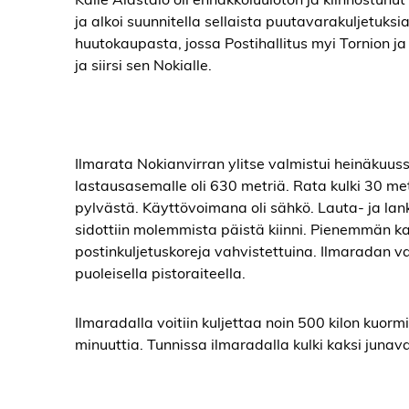
ja alkoi suunnitella sellaista puutavarakuljetuksia
huutokaupasta, jossa Postihallitus myi Tornion ja
ja siirsi sen Nokialle.
Ilmarata Nokianvirran ylitse valmistui heinäkuu
lastausasemalle oli 630 metriä. Rata kulki 30 metri
pylvästä. Käyttövoimana oli sähkö. Lauta- ja lankk
sidottiin molemmista päistä kiinni. Pienemmän k
postinkuljetuskoreja vahvistettuina. Ilmaradan v
puoleisella pistoraiteella.
Ilmaradalla voitiin kuljettaa noin 500 kilon kuorm
minuuttia. Tunnissa ilmaradalla kulki kaksi junav