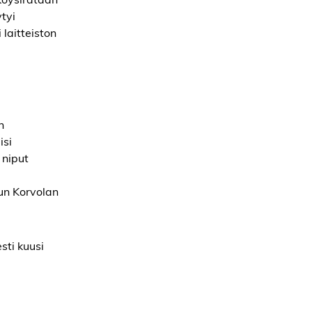
ytyi
 laitteiston
n
isi
 niput
uun Korvolan
sti kuusi