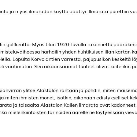
minta ja myös ilmaradan käyttö päättyi. Ilmarata purettiin v
lfin golfkenttä. Myös tilan 1920-luvulla rakennettu pääraken
lmisteluvaiheessa harhailin yhden huhtikuisen illan kartan k
ella. Lopulta Korvolantien varresta, pajupusikon keskeltä lö
li vaatimaton. Sen aikaansaamat tunteet olivat kuitenkin pa
Nokianvirran ylitse Alastalon rantaan ja pohdin, miten maisem
 miten ihmisten monet, isotkin, aikanaan edistykselliset kek
rata ja toisaalta Alastalon Kallen ilmarata ovat kadonneet
ka mielenkiintoisten tarinoiden äärelle ne löytyessään vievä