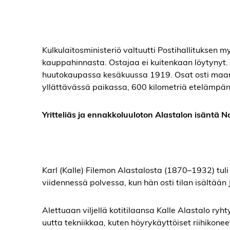
Kulkulaitosministeriö valtuutti Postihallitukse
kauppahinnasta. Ostajaa ei kuitenkaan löytynyt. 
huutokaupassa kesäkuussa 1919. Osat osti maanv
yllättävässä paikassa, 600 kilometriä etelämpä
Yritteliäs ja ennakkoluuloton Alastalon isäntä 
Karl (Kalle) Filemon Alastalosta (1870–1932) tul
viidennessä polvessa, kun hän osti tilan isältää
Alettuaan viljellä kotitilaansa Kalle Alastalo ry
uutta tekniikkaa, kuten höyrykäyttöiset riihikon