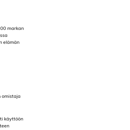
 000 markan
essa
en elämän
n omistaja
ti käyttöön
yteen