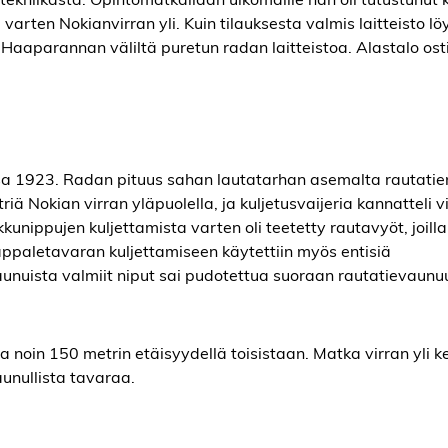
 varten Nokianvirran yli. Kuin tilauksesta valmis laitteisto lö
 Haaparannan väliltä puretun radan laitteistoa. Alastalo osti
ssa 1923. Radan pituus sahan lautatarhan asemalta rautatie
ä Nokian virran yläpuolella, ja kuljetusvaijeria kannatteli vi
unippujen kuljettamista varten oli teetetty rautavyöt, joilla
appaletavaran kuljettamiseen käytettiin myös entisiä
aunuista valmiit niput sai pudotettua suoraan rautatievaun
ia noin 150 metrin etäisyydellä toisistaan. Matka virran yli ke
aunullista tavaraa.