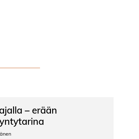
ajalla – erään
yntytarina
känen