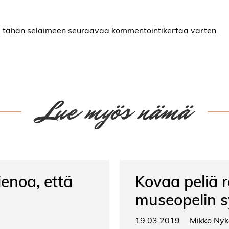
oni tähän selaimeen seuraavaa kommentointikertaa varten.
Lue myös nämä
ienoa, että
Kovaa peliä r
museopelin s
19.03.2019
Mikko Ny