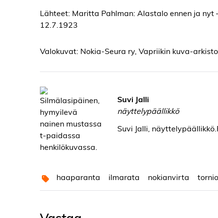
Lähteet: Maritta Pahlman: Alastalo ennen ja nyt –
12.7.1923
Valokuvat: Nokia-Seura ry, Vapriikin kuva-arkisto
Suvi Jalli
näyttelypäällikkö
Suvi Jalli, näyttelypäällikkö
haaparanta
ilmarata
nokianvirta
torni
Vastaa