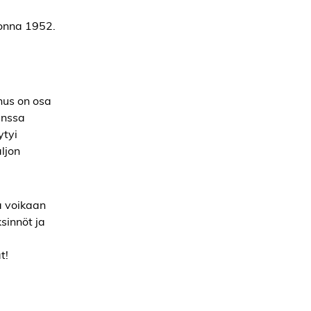
uonna 1952.
nus on osa
anssa
ytyi
ljon
a voikaan
sinnöt ja
t!