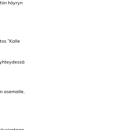
tiin höyryn
os ”Kalle
 yhteydessä
on asemalle,
 köysirataan