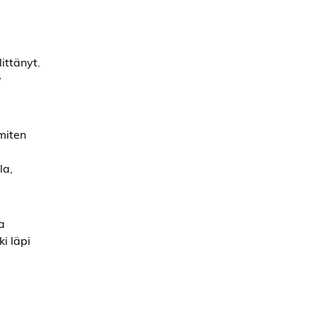
littänyt.
y
 miten
la,
a
i läpi