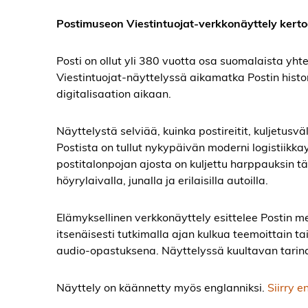
Postimuseon Viestintuojat-verkkonäyttely kerto
Posti on ollut yli 380 vuotta osa suomalaista yhtei
Viestintuojat-näyttelyssä aikamatka Postin histor
digitalisaation aikaan.
Näyttelystä selviää, kuinka postireitit, kuljetusvä
Postista on tullut nykypäivän moderni logistiikk
postitalonpojan ajosta on kuljettu harppauksin tä
höyrylaivalla, junalla ja erilaisilla autoilla.
Elämyksellinen verkkonäyttely esittelee Postin m
itsenäisesti tutkimalla ajan kulkua teemoittain ta
audio-opastuksena. Näyttelyssä kuultavan tarinan 
Näyttely on käännetty myös englanniksi.
Siirry e