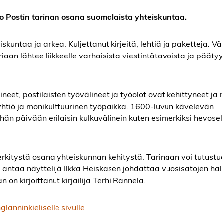
o Postin tarinan osana suomalaista yhteiskuntaa.
skuntaa ja arkea. Kuljettanut kirjeitä, lehtiä ja paketteja. Vä
iaan lähtee liikkeelle varhaisista viestintätavoista ja pääty
lineet, postilaisten työvälineet ja työolot ovat kehittyneet ja
ayhtiö ja monikulttuurinen työpaikka. 1600-luvun kävelevän
hän päivään erilaisin kulkuvälinein kuten esimerkiksi hevosel
erkitystä osana yhteiskunnan kehitystä. Tarinaan voi tutustu
i antaa näyttelijä Ilkka Heiskasen johdattaa vuosisatojen halk
on kirjoittanut kirjailija Terhi Rannela.
nglanninkieliselle sivulle