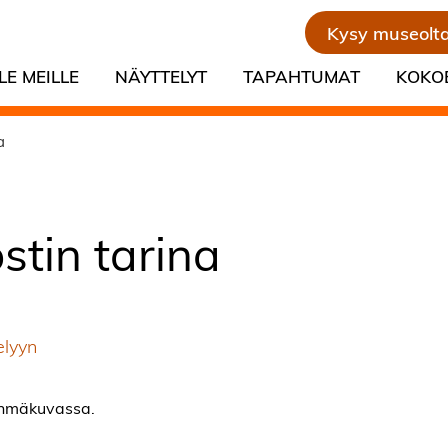
Kysy museolt
LE MEILLE
NÄYTTELYT
TAPAHTUMAT
KOKO
a
stin tarina
elyyn