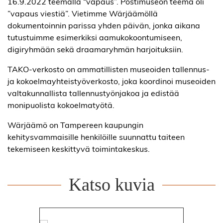
16.9.2022 teemalla “vapaus”. Postimuseon teema oli
”vapaus viestiä”. Vietimme Wärjäämöllä
dokumentoinnin parissa yhden päivän, jonka aikana
tutustuimme esimerkiksi aamukokoontumiseen,
digiryhmään sekä draamaryhmän harjoituksiin.
TAKO-verkosto on ammatillisten museoiden tallennus-
ja kokoelmayhteistyöverkosto, joka koordinoi museoiden
valtakunnallista tallennustyönjakoa ja edistää
monipuolista kokoelmatyötä.
Wärjäämö on Tampereen kaupungin
kehitysvammaisille henkilöille suunnattu taiteen
tekemiseen keskittyvä toimintakeskus.
Katso kuvia