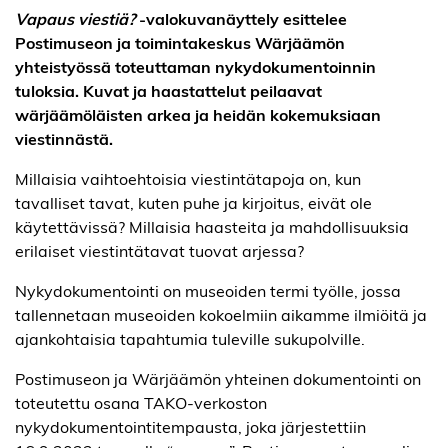
Vapaus viestiä?
-valokuvanäyttely esittelee
Postimuseon ja toimintakeskus Wärjäämön
yhteistyössä toteuttaman nykydokumentoinnin
tuloksia. Kuvat ja haastattelut peilaavat
wärjäämöläisten arkea ja heidän kokemuksiaan
viestinnästä.
Millaisia vaihtoehtoisia viestintätapoja on, kun
tavalliset tavat, kuten puhe ja kirjoitus, eivät ole
käytettävissä? Millaisia haasteita ja mahdollisuuksia
erilaiset viestintätavat tuovat arjessa?
Nykydokumentointi on museoiden termi työlle, jossa
tallennetaan museoiden kokoelmiin aikamme ilmiöitä ja
ajankohtaisia tapahtumia tuleville sukupolville.
Postimuseon ja Wärjäämön yhteinen dokumentointi on
toteutettu osana TAKO-verkoston
nykydokumentointitempausta, joka järjestettiin