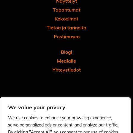
Näyttelyt
Tapahtumat
Kokoelmat
Tietoa ja tarinoita
Postimuseo
Blogi
Medialle
Yhteystiedot
Facebook
Instagram
Linkedin
Youtube
Tiktok
We value your privacy
Tilaa uutiskirjeemme
Anna meille palautetta
We use cookies to enhance your browsing experience,
serve personalized ads or content, and analyze our traffic.
Arvioi käyntisi Googlessa - autat meitä ja muita
By clicking "Accept All", you consent to our use of cookies.