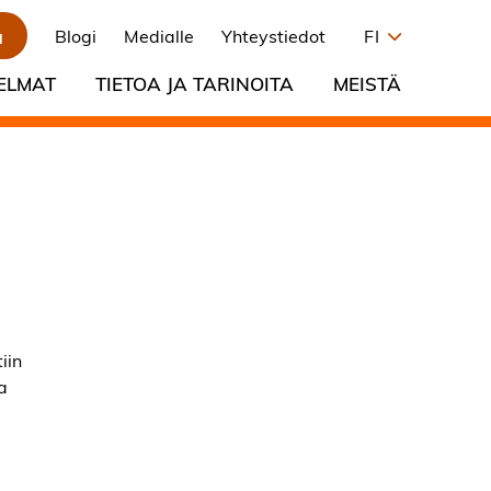
a
Blogi
Medialle
Yhteystiedot
FI
ELMAT
TIETOA JA TARINOITA
MEISTÄ
iin
a