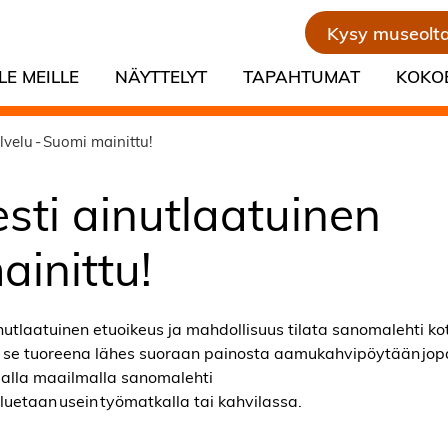
Kysy museolt
LE MEILLE
NÄYTTELYT
TAPAHTUMAT
KOKO
velu - Suomi mainittu!
sti ainutlaatuinen
ainittu!
utlaatuinen etuoikeus ja mahdollisuus tilata sanomalehti kot
da se tuoreena lähes suoraan painosta aamukahvipöytään jop
alla maailmalla sanomalehti
luetaan usein työmatkalla tai kahvilassa.