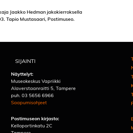
kaja Jaakko Hedman jakokierroksella
3. Tapio Mustasaari, Postimuseo.
T
SIJAINTI
Näyttelyt:
Museokeskus Vapriikki
Alaverstaanraitti 5, Tampere
T
puh.
03 5656 6966
Saapumisohjeet
Postimuseon kirjasto:
Kelloportinkatu 2C
Tampere