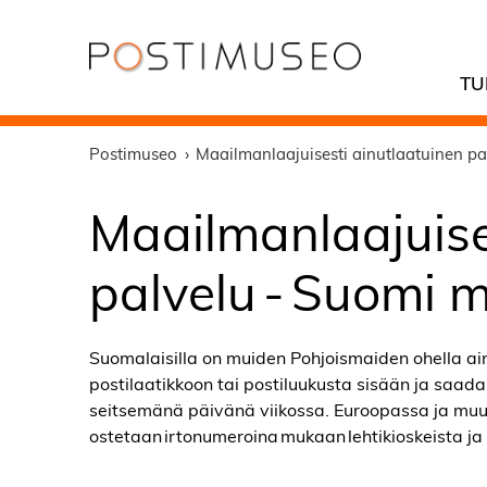
TU
Postimuseo
Maailmanlaajuisesti ainutlaatuinen pal
Maailmanlaajuise
palvelu - Suomi m
Suomalaisilla on muiden Pohjoismaiden ohella ain
postilaatikkoon tai postiluukusta sisään ja saa
seitsemänä päivänä viikossa. Euroopassa ja muu
ostetaan irtonumeroina mukaan lehtikioskeista ja 