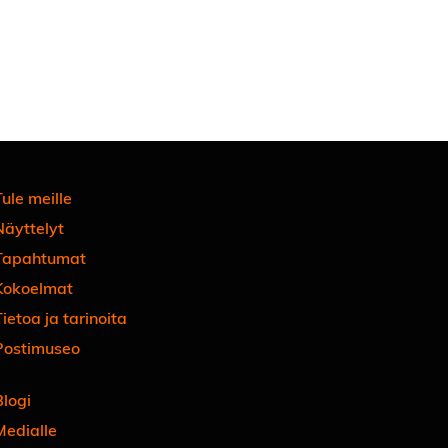
ule meille
Näyttelyt
Tapahtumat
Kokoelmat
ietoa ja tarinoita
Postimuseo
Blogi
Medialle