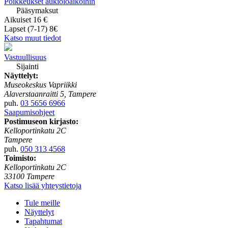
Poikkeukset aukioloaikoihin
Pääsymaksut
Aikuiset 16 €
Lapset (7-17) 8€
Katso muut tiedot
Vastuullisuus
Sijainti
Näyttelyt:
Museokeskus Vapriikki
Alaverstaanraitti 5, Tampere
puh.
03 5656 6966
Saapumisohjeet
Postimuseon kirjasto:
Kelloportinkatu 2C
Tampere
puh.
050 313 4568
Toimisto:
Kelloportinkatu 2C
33100 Tampere
Katso lisää yhteystietoja
Tule meille
Näyttelyt
Tapahtumat