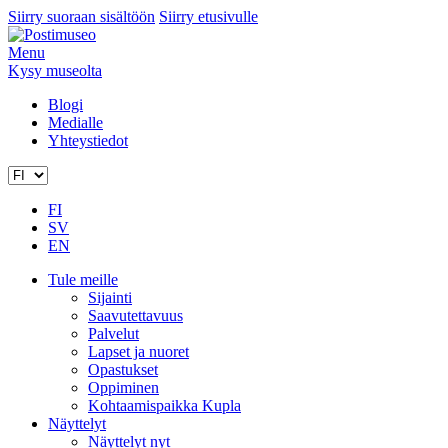
Siirry suoraan sisältöön
Siirry etusivulle
Menu
Kysy museolta
Blogi
Medialle
Yhteystiedot
FI
SV
EN
Tule meille
Sijainti
Saavutettavuus
Palvelut
Lapset ja nuoret
Opastukset
Oppiminen
Kohtaamispaikka Kupla
Näyttelyt
Näyttelyt nyt