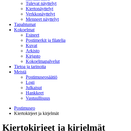
Tulevat näyttelyt
Kiertonäyttelyt
Verkkonäyttelyt
Menneet näyttelyt
Tapahtumat
Kokoelmat
Esineet
Postimerkit ja filatelia
Kuvat
Arkisto
Kirjasto
Kokoelmapalvelut
Tietoa ja tarinoita
Meistä
Postimuseosäätiö
Logi
Julkaisut
Hankkeet
Vastuullisuus
Postimuseo
Kiertokirjeet ja kirjelmät
Kiertokirjeet ja kirjelmät