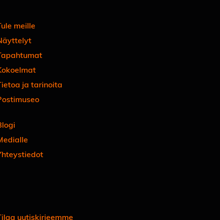
ule meille
Näyttelyt
Tapahtumat
Kokoelmat
ietoa ja tarinoita
Postimuseo
Blogi
Medialle
Yhteystiedot
Facebook
Instagram
Linkedin
Youtube
Tiktok
Tilaa uutiskirjeemme