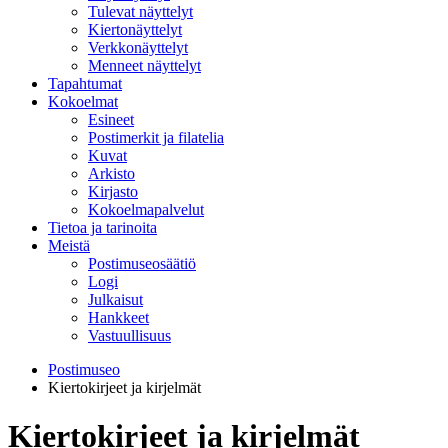
Tulevat näyttelyt
Kiertonäyttelyt
Verkkonäyttelyt
Menneet näyttelyt
Tapahtumat
Kokoelmat
Esineet
Postimerkit ja filatelia
Kuvat
Arkisto
Kirjasto
Kokoelmapalvelut
Tietoa ja tarinoita
Meistä
Postimuseosäätiö
Logi
Julkaisut
Hankkeet
Vastuullisuus
Postimuseo
Kiertokirjeet ja kirjelmät
Kiertokirjeet ja kirjelmät