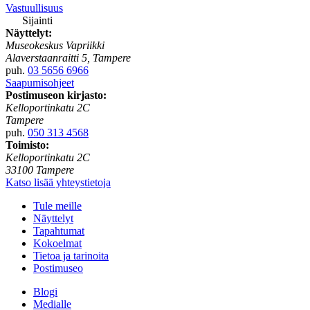
Vastuullisuus
Sijainti
Näyttelyt:
Museokeskus Vapriikki
Alaverstaanraitti 5, Tampere
puh.
03 5656 6966
Saapumisohjeet
Postimuseon kirjasto:
Kelloportinkatu 2C
Tampere
puh.
050 313 4568
Toimisto:
Kelloportinkatu 2C
33100 Tampere
Katso lisää yhteystietoja
Tule meille
Näyttelyt
Tapahtumat
Kokoelmat
Tietoa ja tarinoita
Postimuseo
Blogi
Medialle