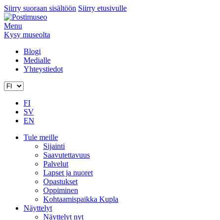
Siirry suoraan sisältöön
Siirry etusivulle
Menu
Kysy museolta
Blogi
Medialle
Yhteystiedot
FI
SV
EN
Tule meille
Sijainti
Saavutettavuus
Palvelut
Lapset ja nuoret
Opastukset
Oppiminen
Kohtaamispaikka Kupla
Näyttelyt
Näyttelyt nyt