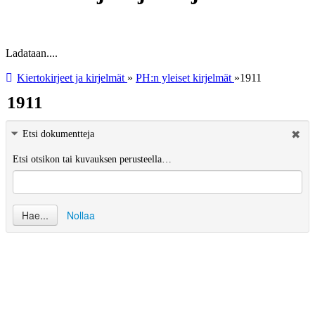
Ladataan....
Kiertokirjeet ja kirjelmät
»
PH:n yleiset kirjelmät
»
1911
1911
Etsi dokumentteja
Etsi otsikon tai kuvauksen perusteella…
Hae...
Nollaa