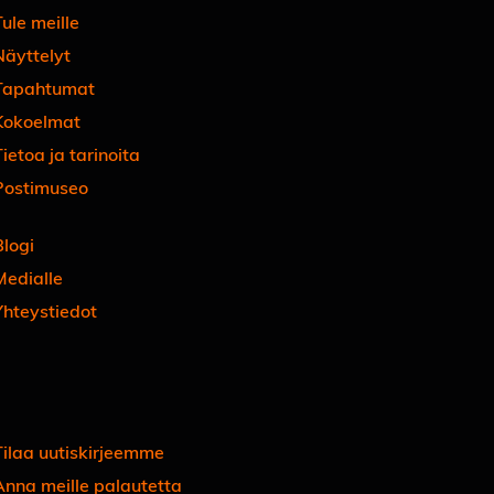
ule meille
Näyttelyt
Tapahtumat
Kokoelmat
ietoa ja tarinoita
Postimuseo
Blogi
Medialle
Yhteystiedot
Facebook
Instagram
Linkedin
Youtube
Tiktok
Tilaa uutiskirjeemme
Anna meille palautetta