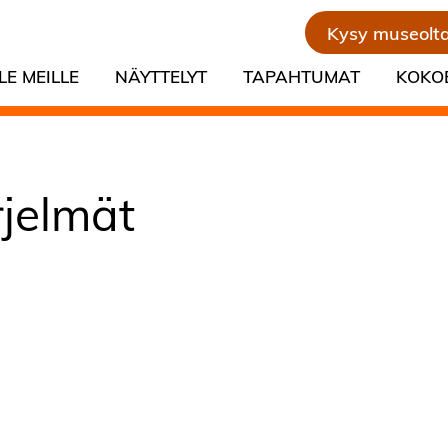
Kysy museolt
LE MEILLE
NÄYTTELYT
TAPAHTUMAT
KOKO
irjelmät