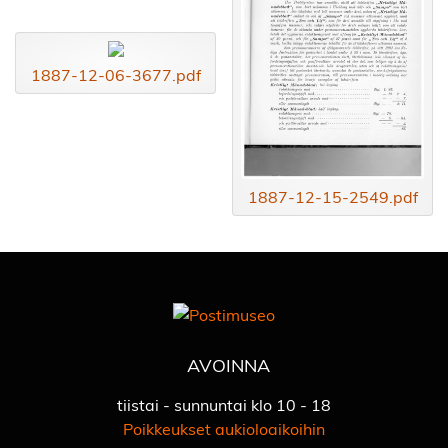
1887-12-06-3677.pdf
1887-12-15-2549.pdf
AVOINNA
tiistai - sunnuntai klo 10 - 18
Poikkeukset aukioloaikoihin