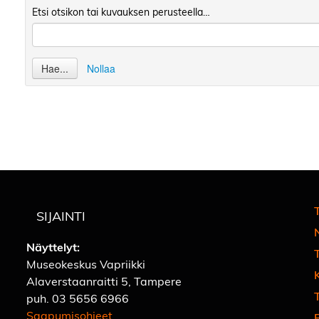
Etsi otsikon tai kuvauksen perusteella…
Hae...
Nollaa
T
SIJAINTI
Näyttelyt:
Museokeskus Vapriikki
Alaverstaanraitti 5, Tampere
T
puh.
03 5656 6966
Saapumisohjeet