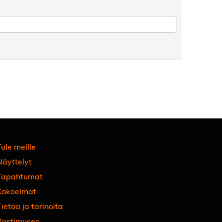
ule meille
Näyttelyt
Tapahtumat
Kokoelmat
ietoa ja tarinoita
Postimuseo