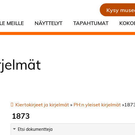
Kysy muse
LE MEILLE
NÄYTTELYT
TAPAHTUMAT
KOKO
irjelmät
Kiertokirjeet ja kirjelmät
»
PH:n yleiset kirjelmät
»
187
1873
Etsi dokumentteja