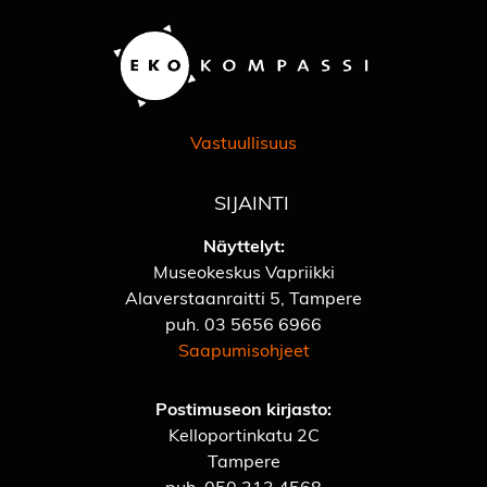
Vastuullisuus
SIJAINTI
Näyttelyt:
Museokeskus Vapriikki
Alaverstaanraitti 5, Tampere
puh.
03 5656 6966
Saapumisohjeet
Postimuseon kirjasto:
Kelloportinkatu 2C
Tampere
puh.
050 313 4568