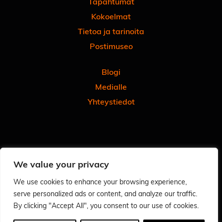
Tapahtumat
Kokoelmat
Tietoa ja tarinoita
Postimuseo
Blogi
Medialle
Yhteystiedot
Facebook
Instagram
Linkedin
Youtube
Tiktok
We value your privacy
Tilaa uutiskirjeemme
Anna meille palautetta
We use cookies to enhance your browsing experience,
serve personalized ads or content, and analyze our traffic.
Arvioi käyntisi Googlessa - autat meitä ja muita
By clicking "Accept All", you consent to our use of cookies.
Tietosuoja