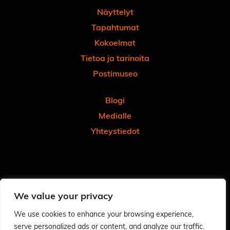
Näyttelyt
Tapahtumat
Kokoelmat
Tietoa ja tarinoita
Postimuseo
Blogi
Medialle
Yhteystiedot
Facebook
Instagram
Linkedin
Youtube
Tiktok
We value your privacy
Tilaa uutiskirjeemme
Anna meille palautetta
We use cookies to enhance your browsing experience,
serve personalized ads or content, and analyze our traffic.
Arvioi käyntisi Googlessa - autat meitä ja muita