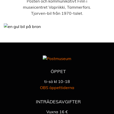
Posten och kommunikativt Finn i
museicentret Vapriikki, Tammerfors.
Tjorven-bil från 1970-talet.
ÖPPET
ti-sö kl 10-18
OBS öppettiderna
INTRÄDESAVGIFTER
Vuxna 16 €