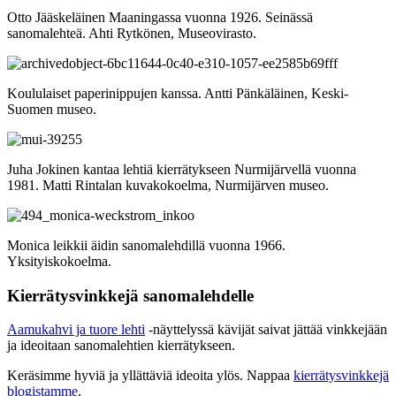
Otto Jääskeläinen Maaningassa vuonna 1926. Seinässä
sanomalehteä. Ahti Rytkönen, Museovirasto.
Koululaiset paperinippujen kanssa. Antti Pänkäläinen, Keski-
Suomen museo.
Juha Jokinen kantaa lehtiä kierrätykseen Nurmijärvellä vuonna
1981. Matti Rintalan kuvakokoelma, Nurmijärven museo.
Monica leikkii äidin sanomalehdillä vuonna 1966.
Yksityiskokoelma.
Kierrätysvinkkejä sanomalehdelle
Aamukahvi ja tuore lehti
-näyttelyssä kävijät saivat jättää vinkkejään
ja ideoitaan sanomalehtien kierrätykseen.
Keräsimme hyviä ja yllättäviä ideoita ylös. Nappaa
kierrätysvinkkejä
blogistamme
.