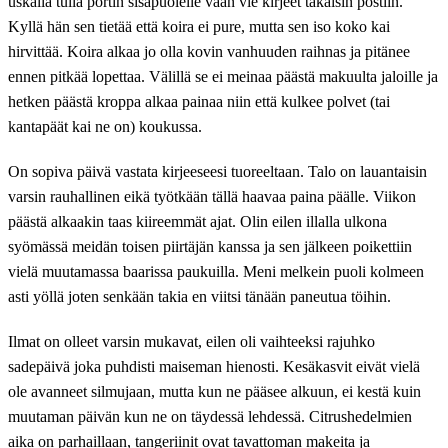
uskalla tulla portin sisäpuolelle vaan vie kirjeet takaisin postiin.
Kyllä hän sen tietää että koira ei pure, mutta sen iso koko kai
hirvittää. Koira alkaa jo olla kovin vanhuuden raihnas ja pitänee
ennen pitkää lopettaa. Välillä se ei meinaa päästä makuulta jaloille ja
hetken päästä kroppa alkaa painaa niin että kulkee polvet (tai
kantapäät kai ne on) koukussa.
On sopiva päivä vastata kirjeeseesi tuoreeltaan. Talo on lauantaisin
varsin rauhallinen eikä työtkään tällä haavaa paina päälle. Viikon
päästä alkaakin taas kiireemmät ajat. Olin eilen illalla ulkona
syömässä meidän toisen piirtäjän kanssa ja sen jälkeen poikettiin
vielä muutamassa baarissa paukuilla. Meni melkein puoli kolmeen
asti yöllä joten senkään takia en viitsi tänään paneutua töihin.
Ilmat on olleet varsin mukavat, eilen oli vaihteeksi rajuhko
sadepäivä joka puhdisti maiseman hienosti. Kesäkasvit eivät vielä
ole avanneet silmujaan, mutta kun ne pääsee alkuun, ei kestä kuin
muutaman päivän kun ne on täydessä lehdessä. Citrushedelmien
aika on parhaillaan, tangeriinit ovat tavattoman makeita ja