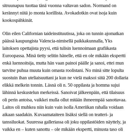
sitruunapuu tuottaa tänä vuonna valtavan sadon. Normand on
kerännyt niitä jo monta korillista. Avokadotkin ovat isoja kuin
kookospähkinät.
Olin eilen Californian taideinstituutissa, joka on tunnin ajomatkan
päässä kaupungista Valencia-nimisellä paikkakunnalla, Yks
laitoksen opettajista pyysi, että tulisin luennoimaan grafiikasta
Euroopassa. Minä tietty selitin hänelle, että en ole mikään ekspertti
enkä luennoitsija, mutta hän vaan painoi päälle ja sanoi, ettei mun
tarvitse puhua muuta kuin omasta roolistani. No minä sitte lopulta
suostuin ihan uteliaisuuttani ja kun ne vielä maksoi siitä 200 dollaria
elikkä melkein tonnin. Läsnä oli n. 50 oppilasta ja homma sujui
lähinnä keskustelun merkeissä. Sanoivat jälkeenpäin, että tilaisuus
oli perin antoisa, vaikkei mulla ollut mitään ihmeempää sanottavaa.
Laitos oli muhkea niin kuin vain isolla Ameriikan rahalla voidaan
aikaan saadakin. Kuvaamataiteen lisäksi siellä on teatteri- ja
tanssiluokat. Suuressa galleriassa oli joku oppilastöiden näyttely, ja
vaikka en – kuten sanottu – ole mikään ekspertti, minusta taso oli