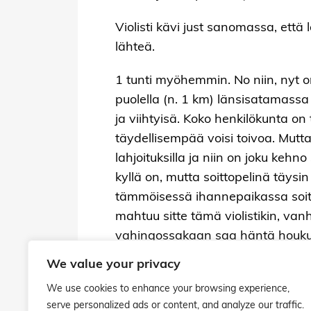
Violisti kävi just sanomassa, ett
lähteä.
1 tunti myöhemmin. No niin, nyt
puolella (n. 1 km) länsisatamassa
ja viihtyisä. Koko henkilökunta o
täydellisempää voisi toivoa. Mutta
lahjoituksilla ja niin on joku ke
kyllä on, mutta soittopelinä täysin
tämmöisessä ihannepaikassa soitta
mahtuu sitte tämä violistikin, vanh
vahingossakaan saa häntä houkut
tuo työpuoli on varsin kehnoissa 
We value your privacy
tuntee itsensä myöskin, mutta ah
We use cookies to enhance your browsing experience,
partaalle kallionkoloon aurinkoa o
serve personalized ads or content, and analyze our traffic.