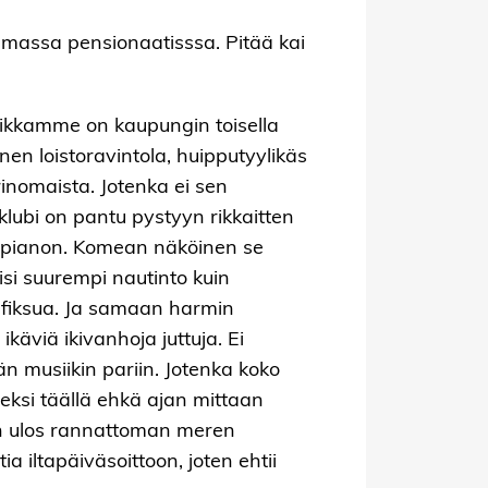
samassa pensionaatisssa. Pitää kai
ikkamme on kaupungin toisella
en loistoravintola, huipputyylikäs
rinomaista. Jotenka ei sen
klubi on pantu pystyyn rikkaitten
li-pianon. Komean näköinen se
lisi suurempi nautinto kuin
erfiksua. Ja samaan harmin
ikäviä ikivanhoja juttuja. Ei
musiikin pariin. Jotenka koko
seksi täällä ehkä ajan mittaan
den ulos rannattoman meren
a iltapäiväsoittoon, joten ehtii