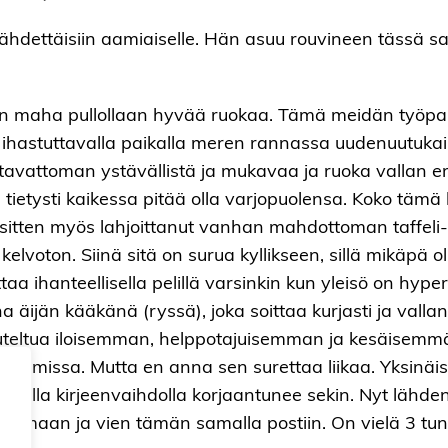
ä lähdettäisiin aamiaiselle. Hän asuu rouvineen tässä 
 on maha pullollaan hyvää ruokaa. Tämä meidän työpa
 ihastuttavalla paikalla meren rannassa uudenuutukain
n tavattoman ystävällistä ja mukavaa ja ruoka vallan e
 tietysti kaikessa pitää olla varjopuolensa. Koko tämä 
hno sitten myös lahjoittanut vanhan mahdottoman taffe
 kelvoton. Siinä sitä on surua kyllikseen, sillä mikäpä o
a ihanteellisella pelillä varsinkin kun yleisö on hyp
a äijän kääkänä (ryssä), joka soittaa kurjasti ja vallan 
eltua iloisemman, helppotajuisemman ja kesäisemmän 
kantimissa. Mutta en anna sen surettaa liikaa. Yksinäi
keralla kirjeenvaihdolla korjaantunee sekin. Nyt läh
ttamaan ja vien tämän samalla postiin. On vielä 3 tunti