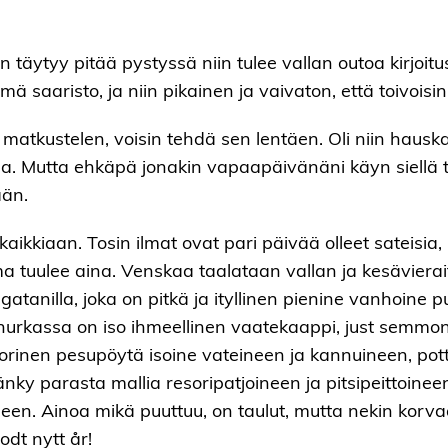
täytyy pitää pystyssä niin tulee vallan outoa kirjoitusta
 saaristo, ja niin pikainen ja vaivaton, että toivoisin
matkustelen, voisin tehdä sen lentäen. Oli niin hauska, 
aa. Mutta ehkäpä jonakin vapaapäivänäni käyn siellä ta
ään.
kaikkiaan. Tosin ilmat ovat pari päivää olleet sateisia
ema tuulee aina. Venskaa taalataan vallan ja kesävier
tanilla, joka on pitkä ja ityllinen pienine vanhoine 
nurkassa on iso ihmeellinen vaatekaappi, just semmon
orinen pesupöytä isoine vateineen ja kannuineen, pott
sänky parasta mallia resoripatjoineen ja pitsipeittoine
timineen. Ainoa mikä puuttuu, on taulut, mutta nekin kor
odt nytt år!