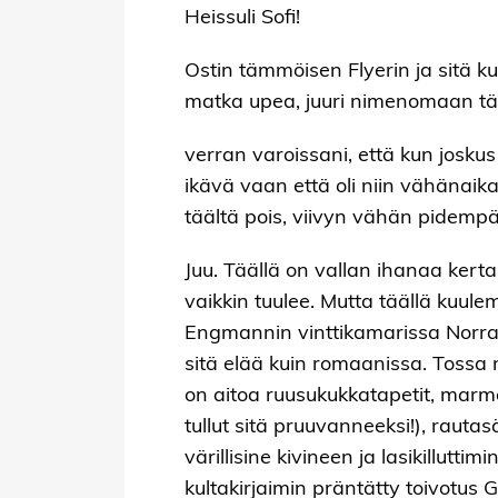
Heissuli Sofi!
Ostin tämmöisen Flyerin ja sitä kun 
matka upea, juuri nimenomaan tämä
verran varoissani, että kun joskus 
ikävä vaan että oli niin vähänaik
täältä pois, viivyn vähän pidemp
Juu. Täällä on vallan ihanaa kerta
vaikkin tuulee. Mutta täällä kuul
Engmannin vinttikamarissa Norraga
sitä elää kuin romaanissa. Tossa 
on aitoa ruusukukkatapetit, marm
tullut sitä pruuvanneeksi!), rauta
värillisine kivineen ja lasikillut
kultakirjaimin präntätty toivotus G