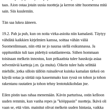
taas. Aion ostaa jotain uusia nuotteja ja kerron sitte huomenna mitä
sain. Siis kuulemiin.
Tän saa lukea ääneen.
19.2. Pah ja puh, kun on noita virka-asioita niin kamalasti. Täytyy
vähdätä kaikkien kirjelmien kanssa, soittaa vähän väliä
Suomenlinnaan, niin että ne jo nauraa siellä esikunnassa. Ja
oppituntikin tuli taas pidettyä sotatilanteesta. Siihen hommaan
toisinaan melkein innostuu, kun prikaatista tulee hauskoja asiaa
selventäviä karttoja j.m. (ja muita). Oikein tulee halu selittää
miehille, jotka silloin tällöin ruinailevat kuinka kamalan tärkeä on
käydä sotaa ja siirtää raja kauemmaks kun ryssä on tohon ja tohon
rakentanu rautatien ja tohon tehny lentotukikohdan jne.
Eilen pistin taas rahaa menemään. Kävin parturissa, ostin kelloon
uuden remmin, kun vanha repes ja ”kööppasin” nuotteja. Ikävä oli
vaan se, että viim. mainitut olivat melkein uuden hintasia, vaikka