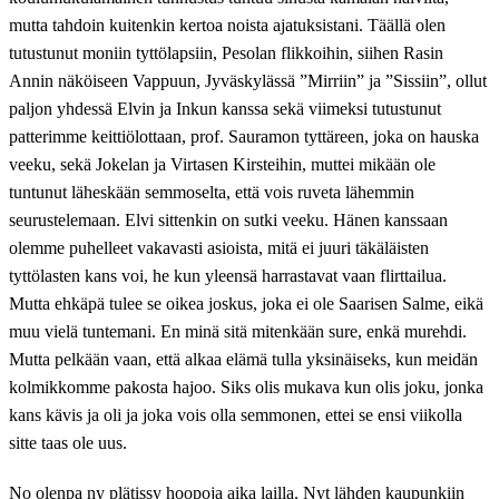
mutta tahdoin kuitenkin kertoa noista ajatuksistani. Täällä olen
tutustunut moniin tyttölapsiin, Pesolan flikkoihin, siihen Rasin
Annin näköiseen Vappuun, Jyväskylässä ”Mirriin” ja ”Sissiin”, ollut
paljon yhdessä Elvin ja Inkun kanssa sekä viimeksi tutustunut
patterimme keittiölottaan, prof. Sauramon tyttäreen, joka on hauska
veeku, sekä Jokelan ja Virtasen Kirsteihin, muttei mikään ole
tuntunut läheskään semmoselta, että vois ruveta lähemmin
seurustelemaan. Elvi sittenkin on sutki veeku. Hänen kanssaan
olemme puhelleet vakavasti asioista, mitä ei juuri täkäläisten
tyttölasten kans voi, he kun yleensä harrastavat vaan flirttailua.
Mutta ehkäpä tulee se oikea joskus, joka ei ole Saarisen Salme, eikä
muu vielä tuntemani. En minä sitä mitenkään sure, enkä murehdi.
Mutta pelkään vaan, että alkaa elämä tulla yksinäiseks, kun meidän
kolmikkomme pakosta hajoo. Siks olis mukava kun olis joku, jonka
kans kävis ja oli ja joka vois olla semmonen, ettei se ensi viikolla
sitte taas ole uus.
No olenpa ny plätissy hoopoja aika lailla. Nyt lähden kaupunkiin