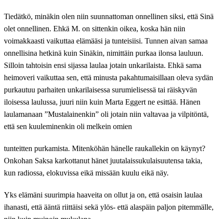
Tiedätkö, minäkin olen niin suunnattoman onnellinen siksi, että Sinä
olet onnellinen. Ehkä M. on sittenkin oikea, koska hän niin
voimakkaasti vaikuttaa elämääsi ja tunteisiisi. Tunnen aivan samaa
onnellisina hetkinä kuin Sinäkin, nimittäin purkaa ilonsa lauluun.
Silloin tahtoisin ensi sijassa laulaa jotain unkarilaista. Ehkä sama
heimoveri vaikuttaa sen, että minusta pakahtumaisillaan oleva sydän
purkautuu parhaiten unkarilaisessa surumielisessä tai räiskyvän
iloisessa laulussa, juuri niin kuin Marta Eggert ne esittää. Hänen
laulamanaan ”Mustalainenkin” oli jotain niin valtavaa ja vilpitöntä,
että sen kuuleminenkin oli melkein omien
tunteitten purkamista. Mitenköhän hänelle raukallekin on käynyt?
Onkohan Saksa karkottanut hänet juutalaissukulaisuutensa takia,
kun radiossa, elokuvissa eikä missään kuulu eikä näy.
Yks elämäni suurimpia haaveita on ollut ja on, että osaisin laulaa
ihanasti, että ääntä riittäisi sekä ylös- että alaspäin paljon pitemmälle,