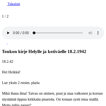
Takaisin
1
/
2
Toukon kirje Helylle ja kotiväelle 18.2.1942
18.2.42
Hei Heikkä!
Lue yksin 2 ensim. plaria
Mikä ihana ilma! Taivas on sininen, puut ja maa valkonen ja korsun
räystäästä tippuu kirkkaita pisaroita. On tosiaan synti istua sisällä.
Mutta mihis menet?