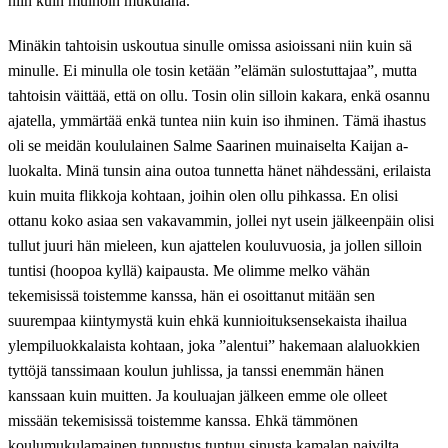
niin kuin muinoin mukulana.
Minäkin tahtoisin uskoutua sinulle omissa asioissani niin kuin sä
minulle. Ei minulla ole tosin ketään ”elämän sulostuttajaa”, mutta
tahtoisin väittää, että on ollu. Tosin olin silloin kakara, enkä osannu
ajatella, ymmärtää enkä tuntea niin kuin iso ihminen. Tämä ihastus
oli se meidän koululainen Salme Saarinen muinaiselta Kaijan a-
luokalta. Minä tunsin aina outoa tunnetta hänet nähdessäni, erilaista
kuin muita flikkoja kohtaan, joihin olen ollu pihkassa. En olisi
ottanu koko asiaa sen vakavammin, jollei nyt usein jälkeenpäin olisi
tullut juuri hän mieleen, kun ajattelen kouluvuosia, ja jollen silloin
tuntisi (hoopoa kyllä) kaipausta. Me olimme melko vähän
tekemisissä toistemme kanssa, hän ei osoittanut mitään sen
suurempaa kiintymystä kuin ehkä kunnioituksensekaista ihailua
ylempiluokkalaista kohtaan, joka ”alentui” hakemaan alaluokkien
tyttöjä tanssimaan koulun juhlissa, ja tanssi enemmän hänen
kanssaan kuin muitten. Ja kouluajan jälkeen emme ole olleet
missään tekemisissä toistemme kanssa. Ehkä tämmönen
koulumukulamainen tunnustus tuntuu sinusta kamalan naivilta,