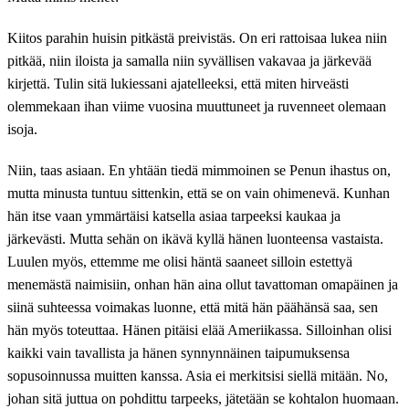
Kiitos parahin huisin pitkästä preivistäs. On eri rattoisaa lukea niin
pitkää, niin iloista ja samalla niin syvällisen vakavaa ja järkevää
kirjettä. Tulin sitä lukiessani ajatelleeksi, että miten hirveästi
olemmekaan ihan viime vuosina muuttuneet ja ruvenneet olemaan
isoja.
Niin, taas asiaan. En yhtään tiedä mimmoinen se Penun ihastus on,
mutta minusta tuntuu sittenkin, että se on vain ohimenevä. Kunhan
hän itse vaan ymmärtäisi katsella asiaa tarpeeksi kaukaa ja
järkevästi. Mutta sehän on ikävä kyllä hänen luonteensa vastaista.
Luulen myös, ettemme me olisi häntä saaneet silloin estettyä
menemästä naimisiin, onhan hän aina ollut tavattoman omapäinen ja
siinä suhteessa voimakas luonne, että mitä hän päähänsä saa, sen
hän myös toteuttaa. Hänen pitäisi elää Ameriikassa. Silloinhan olisi
kaikki vain tavallista ja hänen synnynnäinen taipumuksensa
sopusoinnussa muitten kanssa. Asia ei merkitsisi siellä mitään. No,
johan sitä juttua on pohdittu tarpeeks, jätetään se kohtalon huomaan.