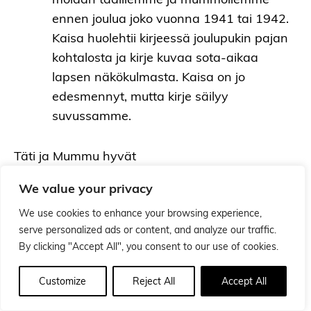
ennen joulua joko vuonna 1941 tai 1942.
Kaisa huolehtii kirjeessä joulupukin pajan
kohtalosta ja kirje kuvaa sota-aikaa
lapsen näkökulmasta. Kaisa on jo
edesmennyt, mutta kirje säilyy
suvussamme.
Täti ja Mummu hyvät
We value your privacy
Minäkin kirjoitan nyt mummulaan kun olen jo
koululainen ja osaan kirjoittaa. Nyt ei minulla ole
We use cookies to enhance your browsing experience,
koulua. Ei sunkaan Mai- rella ja Pentilläkään ole
serve personalized ads or content, and analyze our traffic.
koulua. Kyllä minä tulen taas pian mummulaan
By clicking "Accept All", you consent to our use of cookies.
ja tuon sukset mukanani että saan laskea alas
Customize
Reject All
Accept All
sieltä perunamaasta. Kyllähän minä siitä
uskallan laskea kun viime talvenakin uskalsin