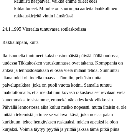
kauniisti hääpäivää, vaikka emme olleet edes
kihlautuneet. Minulle on suurimpia aarteita laatikollinen
rakkauskirjeitä vintin hämärässä.
24.1.1995 Vieraalta tuntuvassa sotilaskodissa
Rakkaimpani, kulta
Ikuisuudelta tuntuneet kaksi ensimmäistä päivää täällä oudossa,
uudessa Tikkakosken varuskunnassa ovat takana. Komppania on
ankea ja lennostossakaan ei osaa vielä mitään tehdä. Sunnuntai-
iltana mieli oli todella maassa. Jännitin, pelkäsin uutta
palvelupaikkaa, joka on puoli vuotta kotini. Samalla tuntuu
mahdottomalta, että meidät niin kovasti rakastavaiset revitään vielä
kauemmaksi toisistamme, emmekä näe edes keskiviikkoisin.
Päivällä lennostossa aika kuluu melko nopeasti, mutta iltaisin ei ole
mitään tekemistä ja tulee se valtava ikävä, joka nostaa palan
kurkkuun, tekee hengityksen raskaaksi, mielen apeaksi ja olon
kurjaksi. Voimia täytyy pyytää ja yrittää jaksaa tämä pitkä piina