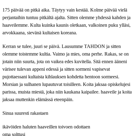
175 päivää on pitkä aika. Täytyy vain kestää. Kolme päivää vielä
perjantaihin tuntuu pitkältä ajalta. Sitten olemme yhdessä kahden ja
haaveilemme. Kulta kuinka kaunis oletkaan, valkoinen puku ylläsi,
arvokkaana, sievänä kultaisen koreana.
Kerran se tulee, juuri se päivä. Lausumme TAHDON ja sitten
olemme toistemme kultia. Vaimo ja mies, oma perhe. Rakas, se on
jotain niin suurta, jota on vaikea edes kuvitella. Sitä ennen ääneni
värisee tulevan appeni edessä ja sitten sormeni vapisevat
pujottaessani kultaista kihlauksen kohdetta hentoon sormeesi.
Morsian ja sulhanen lupautuvat toisilleen. Koita jaksaa opiskelujesi
parissa, muista miestä, joka niin kaukana kaipailee. haaveile ja koita
jaksaa muttenkin elämässä eteenpäin.
Sinua suuresti rakastaen
ikävöiden haluten haaveillen toivoen odottaen
oma solttusi