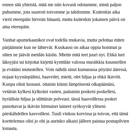
ennen sitä yhteistä, mitä me niin kovasti odotamme, mistä paljon
puhumme, jota suuresti toivomme ja tahdomme. Kuitenkin aika
vierii eteenpäin hirveän hitaasti, mutta kuitenkin jokainen päivä on
aina eteenpäin.
Vanhat apumekaanikot ovat todella mukavia, mutta pelottaa miten
pärjäämme kun ne lähtevät. Kuukausi on aikaa oppia hommat ja
sitten ne jäävät meidän käsiin. Mietin mitä teet juuri nyt. Ehkä luet
läksyjäsi tai kirjoitat kirjettä kynttilän valossa musiikkia kuunnellen
ja eväitäsi mutustellen. Voin nähdä sinut kumarassa pöytäsi ääressä,
nojaat kyynärpäihisi, haaveilet, mietit, olet hiljaa ja ehkä ikävöit.
Kunpa olisit luonani. ottaisin kiinni lämpöisestä olkapäästäsi,
vetäisin kylkesi kylkeäni vasten, painaisin poskeni poskellesi,
hyräilisin hiljaa ja silittäisin polveasi. tässä haaveillessa posket
punottavat ja ikävän hirmuiset laineet syöksyvät ylitseni
pärskähdellen kasvoilleni. Tuuli vinkuu korvissa ja toivon, että tämä
koettelemus olisi jo ohi ja aurinko alkaisi jälleen paistaa poutapilvien
lomasta.