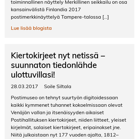
toiminnallinen näyttely Merkillinen seikkailu on osa
kansainvälistä Finlandia 2017
postimerkkinäyttelyä Tampere-talossa […]
Lue lisää blogista
Kiertokirjeet nyt netissä –
suunnaton tiedonlähde
ulottuvillasi!
28.03.2017
Soile Siltala
Postimuseo on tehnyt suurtyön digitoidessaan
kaikki kymmenet tuhannet kokoelmissaan olevat
Venäjän vallan ja itsenäisyyden aikaiset
Postihallituksen kiertokirjeet, niiden liitteet, yleiset
kirjelmät, salaiset kiertokirjeet, eripainokset jne.
Niitä julkaistaan nyt 177 vuoden ajalta, 1812–