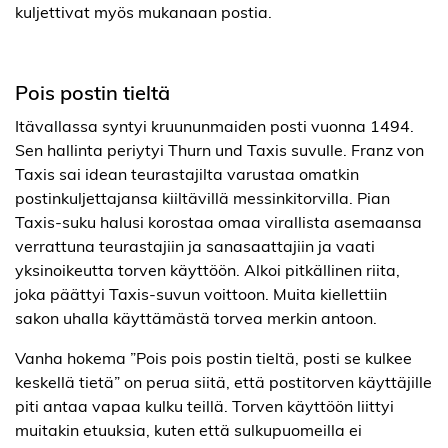
kuljettivat myös mukanaan postia.
Pois postin tieltä
Itävallassa syntyi kruununmaiden posti vuonna 1494.
Sen hallinta periytyi Thurn und Taxis suvulle. Franz von
Taxis sai idean teurastajilta varustaa omatkin
postinkuljettajansa kiiltävillä messinkitorvilla. Pian
Taxis-suku halusi korostaa omaa virallista asemaansa
verrattuna teurastajiin ja sanasaattajiin ja vaati
yksinoikeutta torven käyttöön. Alkoi pitkällinen riita,
joka päättyi Taxis-suvun voittoon. Muita kiellettiin
sakon uhalla käyttämästä torvea merkin antoon.
Vanha hokema ”Pois pois postin tieltä, posti se kulkee
keskellä tietä” on perua siitä, että postitorven käyttäjille
piti antaa vapaa kulku teillä. Torven käyttöön liittyi
muitakin etuuksia, kuten että sulkupuomeilla ei