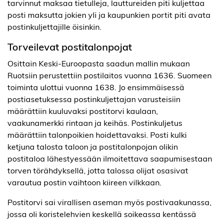
tarvinnut maksaa tietulleja, lauttureiden piti kuljettaa
posti maksutta jokien yli ja kaupunkien portit piti avata
postinkuljettajille öisinkin.
Torveilevat postitalonpojat
Osittain Keski-Euroopasta saadun mallin mukaan
Ruotsiin perustettiin postilaitos vuonna 1636. Suomeen
toiminta ulottui vuonna 1638. Jo ensimmäisessä
postiasetuksessa postinkuljettajan varusteisiin
määrättiin kuuluvaksi postitorvi kaulaan,
vaakunamerkki rintaan ja keihäs. Postinkuljetus
määrättiin talonpoikien hoidettavaksi. Posti kulki
ketjuna talosta taloon ja postitalonpojan olikin
postitaloa lähestyessään ilmoitettava saapumisestaan
torven törähdyksellä, jotta talossa olijat osasivat
varautua postin vaihtoon kiireen vilkkaan.
Postitorvi sai virallisen aseman myös postivaakunassa,
jossa oli koristelehvien keskellä soikeassa kentässä