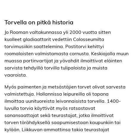
Torvella on pitkä historia
Jo Rooman valtakunnassa yli 2000 vuotta sitten
kuolleet gladiaattorit vedettiin Colosseumilta
torvimusiikin saattelemina. Postitorvi kehittyi
roomalaisten valmistamasta cornusta. Keskiajalla muun
muassa portinvartijat ja yövahdit ilmoittivat eläinten
sarvista tehdyillä torvilla tulipaloista ja muista
vaaroista.
Myös paimenten ja metsästäjien torvet olivat sarvesta
valmistettuja. Hollannissa leipureilla oli tapana
ilmoittaa uunituoreista leivonnaisista torvella. 1400-
luvulla torvia käyttivät myös ratsastavat
sanansaattajat sekä teurastajat, jotka ilmoittivat
torven törähdyksellä saapumisestaan kaupunkiin tai
kylään. Liikkuvan ammattinsa takia teurastajat