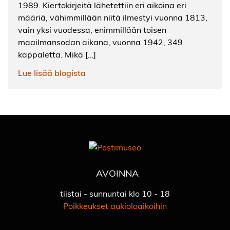
1989. Kiertokirjeitä lähetettiin eri aikoina eri
määriä, vähimmillään niitä ilmestyi vuonna 1813,
vain yksi vuodessa, enimmillään toisen
maailmansodan aikana, vuonna 1942, 349
kappaletta. Mikä […]
Lue lisää blogista
AVOINNA
tiistai - sunnuntai klo 10 - 18
Poikkeukset aukioloaikoihin