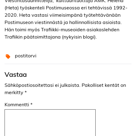
Viestintäsuunnittelija, kulttuurituottaja AMK. Helena
(Heta) työskenteli Postimuseossa eri tehtävissä 1992-
2020. Heta vastasi viimeisimpänä työtehtävänään
Postimuseon viestinnästä ja hallinnollisista asioista.
Hän toimi myös Trafiikki-museoiden asiakaslehden
Trafiikin päätoimittajana (nykyisin blogi).
postitorvi
Vastaa
Sähköpostiosoitettasi ei julkaista.
Pakolliset kentät on
merkitty
*
Kommentti
*