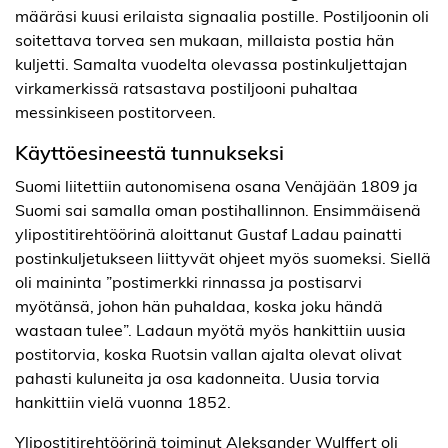
määräsi kuusi erilaista signaalia postille. Postiljoonin oli
soitettava torvea sen mukaan, millaista postia hän
kuljetti. Samalta vuodelta olevassa postinkuljettajan
virkamerkissä ratsastava postiljooni puhaltaa
messinkiseen postitorveen.
Käyttöesineestä tunnukseksi
Suomi liitettiin autonomisena osana Venäjään 1809 ja
Suomi sai samalla oman postihallinnon. Ensimmäisenä
ylipostitirehtöörinä aloittanut Gustaf Ladau painatti
postinkuljetukseen liittyvät ohjeet myös suomeksi. Siellä
oli maininta ”postimerkki rinnassa ja postisarvi
myötänsä, johon hän puhaldaa, koska joku händä
wastaan tulee”. Ladaun myötä myös hankittiin uusia
postitorvia, koska Ruotsin vallan ajalta olevat olivat
pahasti kuluneita ja osa kadonneita. Uusia torvia
hankittiin vielä vuonna 1852.
Ylipostitirehtöörinä toiminut Aleksander Wulffert oli