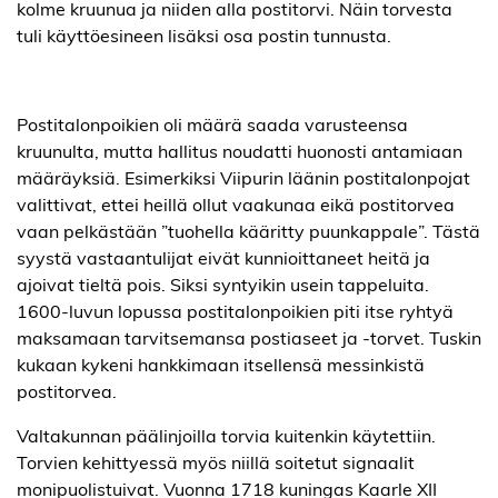
kolme kruunua ja niiden alla postitorvi. Näin torvesta
tuli käyttöesineen lisäksi osa postin tunnusta.
Postitalonpoikien oli määrä saada varusteensa
kruunulta, mutta hallitus noudatti huonosti antamiaan
määräyksiä. Esimerkiksi Viipurin läänin postitalonpojat
valittivat, ettei heillä ollut vaakunaa eikä postitorvea
vaan pelkästään ”tuohella kääritty puunkappale”. Tästä
syystä vastaantulijat eivät kunnioittaneet heitä ja
ajoivat tieltä pois. Siksi syntyikin usein tappeluita.
1600-luvun lopussa postitalonpoikien piti itse ryhtyä
maksamaan tarvitsemansa postiaseet ja -torvet. Tuskin
kukaan kykeni hankkimaan itsellensä messinkistä
postitorvea.
Valtakunnan päälinjoilla torvia kuitenkin käytettiin.
Torvien kehittyessä myös niillä soitetut signaalit
monipuolistuivat. Vuonna 1718 kuningas Kaarle XII