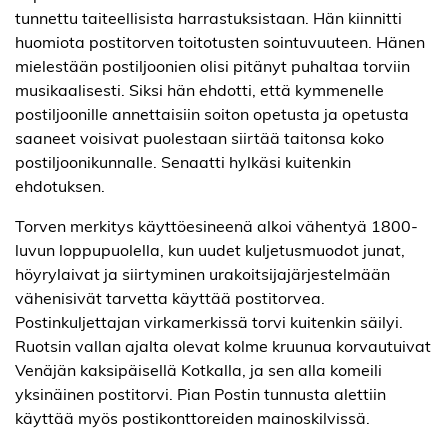
tunnettu taiteellisista harrastuksistaan. Hän kiinnitti
huomiota postitorven toitotusten sointuvuuteen. Hänen
mielestään postiljoonien olisi pitänyt puhaltaa torviin
musikaalisesti. Siksi hän ehdotti, että kymmenelle
postiljoonille annettaisiin soiton opetusta ja opetusta
saaneet voisivat puolestaan siirtää taitonsa koko
postiljoonikunnalle. Senaatti hylkäsi kuitenkin
ehdotuksen.
Torven merkitys käyttöesineenä alkoi vähentyä 1800-
luvun loppupuolella, kun uudet kuljetusmuodot junat,
höyrylaivat ja siirtyminen urakoitsijajärjestelmään
vähenisivät tarvetta käyttää postitorvea.
Postinkuljettajan virkamerkissä torvi kuitenkin säilyi.
Ruotsin vallan ajalta olevat kolme kruunua korvautuivat
Venäjän kaksipäisellä Kotkalla, ja sen alla komeili
yksinäinen postitorvi. Pian Postin tunnusta alettiin
käyttää myös postikonttoreiden mainoskilvissä.