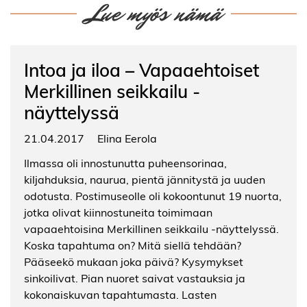
Lue myös nämä
Intoa ja iloa – Vapaaehtoiset
Merkillinen seikkailu -
näyttelyssä
21.04.2017
Elina Eerola
Ilmassa oli innostunutta puheensorinaa,
kiljahduksia, naurua, pientä jännitystä ja uuden
odotusta. Postimuseolle oli kokoontunut 19 nuorta,
jotka olivat kiinnostuneita toimimaan
vapaaehtoisina Merkillinen seikkailu -näyttelyssä.
Koska tapahtuma on? Mitä siellä tehdään?
Pääseekö mukaan joka päivä? Kysymykset
sinkoilivat. Pian nuoret saivat vastauksia ja
kokonaiskuvan tapahtumasta. Lasten