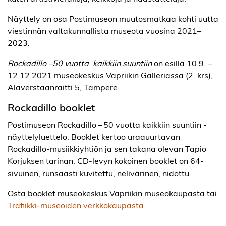
Näyttely on osa Postimuseon muutosmatkaa kohti uutta
viestinnän valtakunnallista museota vuosina 2021–
2023.
Rockadillo –50 vuotta kaikkiin
suuntiin
on esillä 10.9. –
12.12.2021 museokeskus Vapriikin Galleriassa (2. krs),
Alaverstaanraitti 5, Tampere.
Rockadillo booklet
Postimuseon Rockadillo – 50 vuotta kaikkiin suuntiin -
näyttelyluettelo. Booklet kertoo uraauurtavan
Rockadillo-musiikkiyhtiön ja sen takana olevan Tapio
Korjuksen tarinan. CD-levyn kokoinen booklet on 64-
sivuinen, runsaasti kuvitettu, nelivärinen, nidottu.
Osta booklet museokeskus Vapriikin museokaupasta tai
Trafiikki-museoiden verkkokaupasta
.