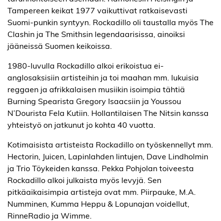
Tampereen keikat 1977 vaikuttivat ratkaisevasti
Suomi-punkin syntyyn. Rockadillo oli taustalla myös The
Clashin ja The Smithsin legendaarisissa, ainoiksi
jääneissä Suomen keikoissa.
1980-luvulla Rockadillo alkoi erikoistua ei-
anglosaksisiin artisteihin ja toi maahan mm. lukuisia
reggaen ja afrikkalaisen musiikin isoimpia tähtiä
Burning Spearista Gregory Isaacsiin ja Youssou
N’Dourista Fela Kutiin. Hollantilaisen The Nitsin kanssa
yhteistyö on jatkunut jo kohta 40 vuotta.
Kotimaisista artisteista Rockadillo on työskennellyt mm.
Hectorin, Juicen, Lapinlahden lintujen, Dave Lindholmin
ja Trio Töykeiden kanssa. Pekka Pohjolan toiveesta
Rockadillo alkoi julkaista myös levyjä. Sen
pitkäaikaisimpia artisteja ovat mm. Piirpauke, M.A.
Numminen, Kumma Heppu & Lopunajan voidellut,
RinneRadio ja Wimme.