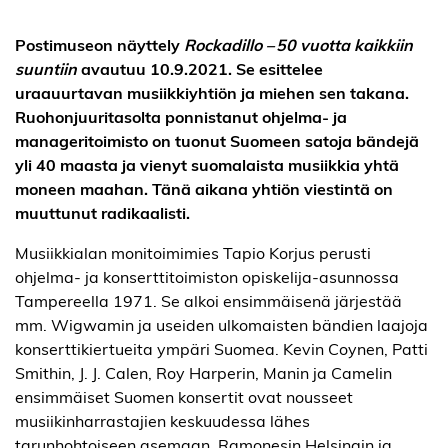
Postimuseon näyttely
Rockadillo – 50 vuotta kaikkiin
suuntiin
avautuu 10.9.2021. Se esittelee
uraauurtavan musiikkiyhtiön ja miehen sen takana.
Ruohonjuuritasolta ponnistanut ohjelma- ja
manageritoimisto on tuonut Suomeen satoja bändejä
yli 40 maasta ja vienyt suomalaista musiikkia yhtä
moneen maahan. Tänä aikana yhtiön viestintä on
muuttunut radikaalisti.
Musiikkialan monitoimimies Tapio Korjus perusti
ohjelma- ja konserttitoimiston opiskelija-asunnossa
Tampereella 1971. Se alkoi ensimmäisenä järjestää
mm. Wigwamin ja useiden ulkomaisten bändien laajoja
konserttikiertueita ympäri Suomea. Kevin Coynen, Patti
Smithin, J. J. Calen, Roy Harperin, Manin ja Camelin
ensimmäiset Suomen konsertit ovat nousseet
musiikinharrastajien keskuudessa lähes
tarunhohtoiseen asemaan. Ramonesin Helsingin ja