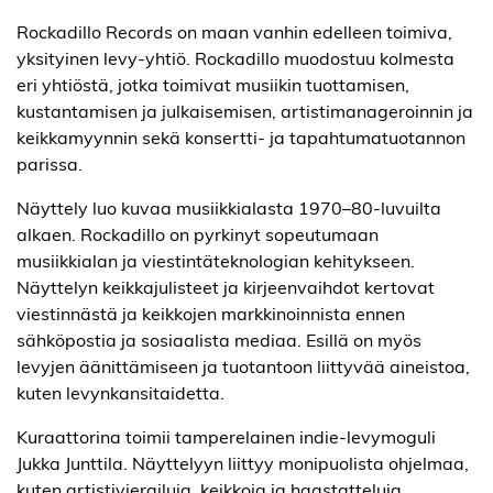
Rockadillo Records on maan vanhin edelleen toimiva,
yksityinen levy-yhtiö. Rockadillo muodostuu kolmesta
eri yhtiöstä, jotka toimivat musiikin tuottamisen,
kustantamisen ja julkaisemisen, artistimanageroinnin ja
keikkamyynnin sekä konsertti- ja tapahtumatuotannon
parissa.
Näyttely luo kuvaa musiikkialasta 1970–80-luvuilta
alkaen. Rockadillo on pyrkinyt sopeutumaan
musiikkialan ja viestintäteknologian kehitykseen.
Näyttelyn keikkajulisteet ja kirjeenvaihdot kertovat
viestinnästä ja keikkojen markkinoinnista ennen
sähköpostia ja sosiaalista mediaa. Esillä on myös
levyjen äänittämiseen ja tuotantoon liittyvää aineistoa,
kuten levynkansitaidetta.
Kuraattorina toimii tamperelainen indie-levymoguli
Jukka Junttila. Näyttelyyn liittyy monipuolista ohjelmaa,
kuten artistivierailuja, keikkoja ja haastatteluja.