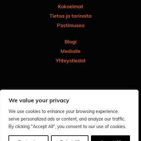
Kokoelmat
Tietoa ja tarinoita
Postimuseo
Blogi
Medialle
Yhteystiedot
Facebook
Instagram
Linkedin
Youtube
Tiktok
We value your privacy
Tilaa uutiskirjeemme
Anna meille palautetta
We use cookies to enhance your browsing experience,
serve personalized ads or content, and analyze our traffic.
Arvioi käyntisi Googlessa - autat meitä ja muita
By clicking "Accept All", you consent to our use of cookies.
Tietosuoja
Saavutettavuusseloste