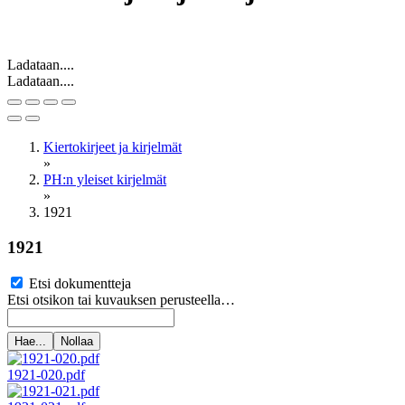
Ladataan....
Ladataan....
Kiertokirjeet ja kirjelmät
»
PH:n yleiset kirjelmät
»
1921
1921
Etsi dokumentteja
Etsi otsikon tai kuvauksen perusteella…
Hae...
Nollaa
1921-020.pdf