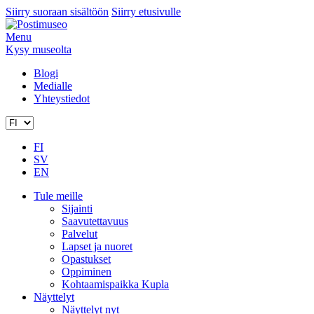
Siirry suoraan sisältöön
Siirry etusivulle
Menu
Kysy museolta
Blogi
Medialle
Yhteystiedot
FI
SV
EN
Tule meille
Sijainti
Saavutettavuus
Palvelut
Lapset ja nuoret
Opastukset
Oppiminen
Kohtaamispaikka Kupla
Näyttelyt
Näyttelyt nyt