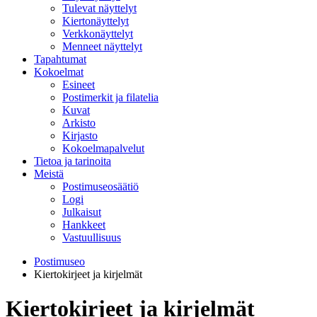
Tulevat näyttelyt
Kiertonäyttelyt
Verkkonäyttelyt
Menneet näyttelyt
Tapahtumat
Kokoelmat
Esineet
Postimerkit ja filatelia
Kuvat
Arkisto
Kirjasto
Kokoelmapalvelut
Tietoa ja tarinoita
Meistä
Postimuseosäätiö
Logi
Julkaisut
Hankkeet
Vastuullisuus
Postimuseo
Kiertokirjeet ja kirjelmät
Kiertokirjeet ja kirjelmät