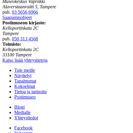
Museokeskus Vapriikki
Alaverstaanraitti 5, Tampere
puh.
03 5656 6966
Saapumisohjeet
Postimuseon kirjasto:
Kelloportinkatu 2C
Tampere
puh.
050 313 4568
Toimisto:
Kelloportinkatu 2C
33100 Tampere
Katso lisää yhteystietoja
Tule meille
Näyttelyt
Tapahtumat
Kokoelmat
Tietoa ja tarinoita
Postimuseo
Blogi
Medialle
Yhteystiedot
Facebook